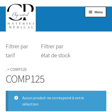
Menu
Confort & Bien-être
Filtrer par
Filtrer par
Hygiène
tarif
état de stock
Mobilité
.
>
COMP125
Rééducation
COMP125
Maternité
Accessoires Salle de bain
Aucun produit ne correspond à votre
sélection.
Vêtements & Chaussures