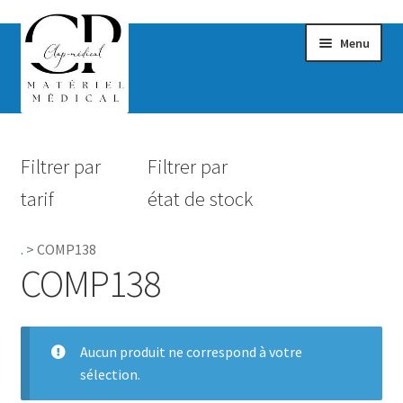
Menu
Confort & Bien-être
Filtrer par
Filtrer par
Hygiène
tarif
état de stock
Mobilité
.
>
COMP138
Rééducation
COMP138
Maternité
Accessoires Salle de bain
Aucun produit ne correspond à votre
sélection.
Vêtements & Chaussures