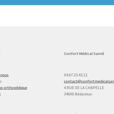
s
Confort Médical Santé
-nous
04.67.23.43.12
o
contact@confortmedicalsa
s orthopédique
4 RUE DE LA CHAPELLE
e
34600 Bédarieux