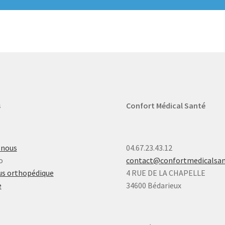
s
Confort Médical Santé
-nous
04.67.23.43.12
o
contact@confortmedicalsa
s orthopédique
4 RUE DE LA CHAPELLE
e
34600 Bédarieux