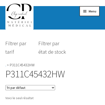
Menu
Confort & Bien-être
Filtrer par
Filtrer par
Hygiène
tarif
état de stock
Mobilité
.
>
P311C45432HW
Rééducation
P311C45432HW
Maternité
Accessoires Salle de bain
Voici le seul résultat
Vêtements & Chaussures