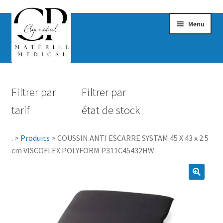
Menu
Confort & Bien-être
Filtrer par
Filtrer par
Hygiène
tarif
état de stock
Mobilité
.
>
Produits
>
COUSSIN ANTI ESCARRE SYSTAM 45 X 43 x 2.5
Rééducation
cm VISCOFLEX POLYFORM P311C45432HW
Maternité
Accessoires Salle de bain
Vêtements & Chaussures