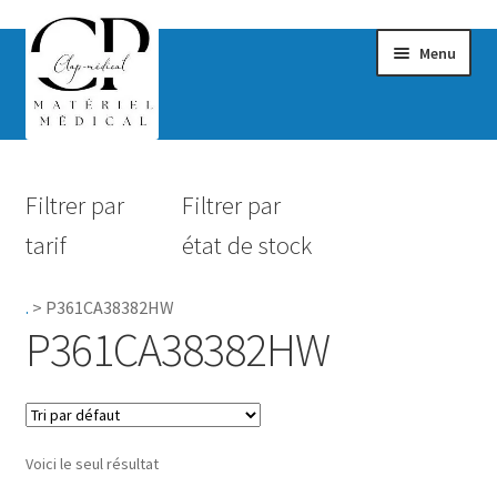
Menu
Confort & Bien-être
Filtrer par
Filtrer par
Hygiène
tarif
état de stock
Mobilité
.
>
P361CA38382HW
Rééducation
P361CA38382HW
Maternité
Accessoires Salle de bain
Voici le seul résultat
Vêtements & Chaussures