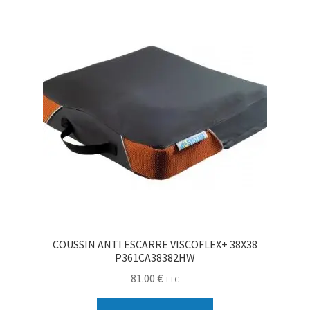
Sécurité
Pro.
0.00 €
COUSSIN ANTI ESCARRE VISCOFLEX+ 38X38
P361CA38382HW
81.00
€
TTC