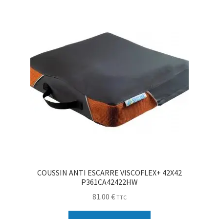
Sécurité
Pro.
0.00 €
COUSSIN ANTI ESCARRE VISCOFLEX+ 42X42
P361CA42422HW
81.00
€
TTC