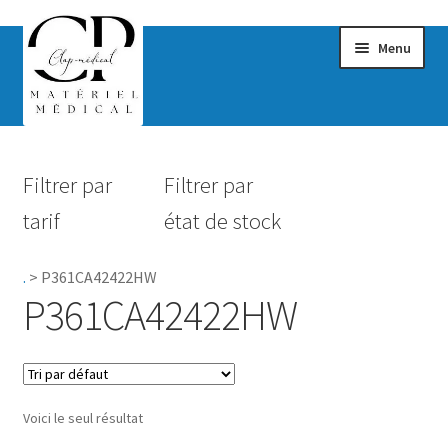
Menu
Confort & Bien-être
Filtrer par
Filtrer par
Hygiène
tarif
état de stock
Mobilité
.
>
P361CA42422HW
Rééducation
P361CA42422HW
Maternité
Accessoires Salle de bain
Voici le seul résultat
Vêtements & Chaussures