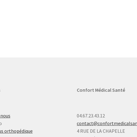
s
Confort Médical Santé
-nous
04.67.23.43.12
o
contact@confortmedicalsa
s orthopédique
4 RUE DE LA CHAPELLE