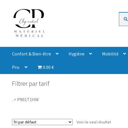
Rech
Confort & Bien-être
Hygiène
Mobilité
Pro.
0.00 €
Filtrer par tarif
.
>
P901T1HW
Voici le seul résultat