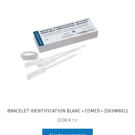
BRACELET IDENTIFICATION BLANC « COMED » 1503496011
23.90
€
TTC