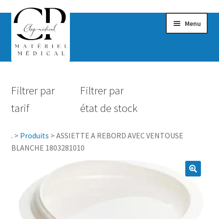
Menu
Confort & Bien-être
Filtrer par
Filtrer par
Hygiène
tarif
état de stock
Mobilité
.
>
Produits
>
ASSIETTE A REBORD AVEC VENTOUSE
Rééducation
BLANCHE 1803281010
Maternité
Accessoires Salle de bain
Vêtements & Chaussures