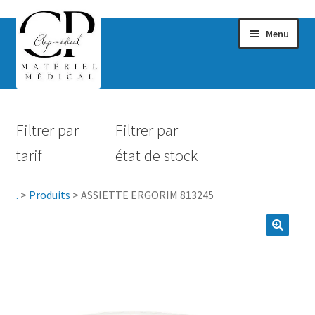
Menu
Confort & Bien-être
Filtrer par
Filtrer par
Hygiène
tarif
état de stock
Mobilité
.
>
Produits
>
ASSIETTE ERGORIM 813245
Rééducation
Maternité
Accessoires Salle de bain
Vêtements & Chaussures