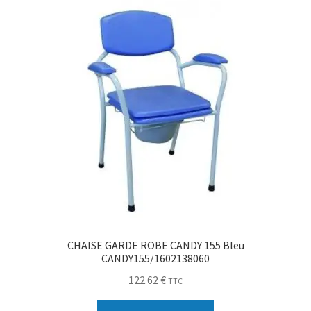
CHAISE GARDE ROBE CANDY 155 Bleu
CANDY155/1602138060
122.62
€
TTC