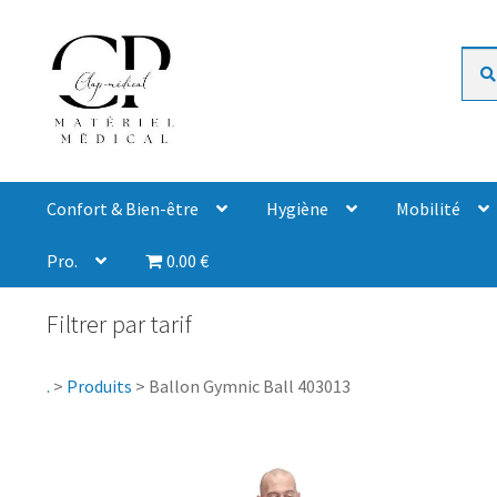
Rech
Confort & Bien-être
Hygiène
Mobilité
Pro.
0.00 €
Filtrer par tarif
.
>
Produits
>
Ballon Gymnic Ball 403013