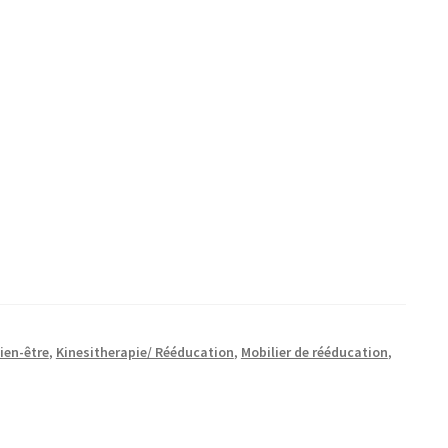
ien-être
,
Kinesitherapie/ Rééducation
,
Mobilier de rééducation
,