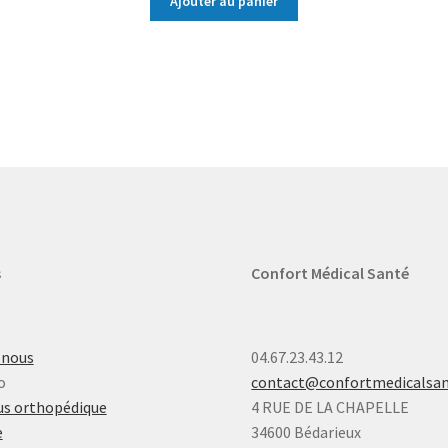
Ajouter au panier
s
Confort Médical Santé
-nous
04.67.23.43.12
o
contact@confortmedicalsa
s orthopédique
4 RUE DE LA CHAPELLE
e
34600 Bédarieux