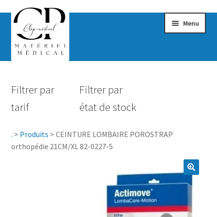
Menu
Confort & Bien-être
Filtrer par
Filtrer par
Hygiène
tarif
état de stock
Mobilité
.
>
Produits
>
CEINTURE LOMBAIRE POROSTRAP
Rééducation
orthopédie 21CM/XL 82-0227-5
Maternité
Accessoires Salle de bain
Vêtements & Chaussures