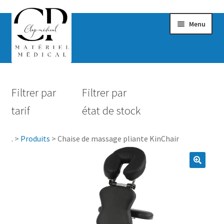
Menu
Confort & Bien-être
Filtrer par
Filtrer par
Hygiène
tarif
état de stock
Mobilité
.
>
Produits
>
Chaise de massage pliante KinChair
Rééducation
Maternité
Accessoires Salle de bain
Vêtements & Chaussures