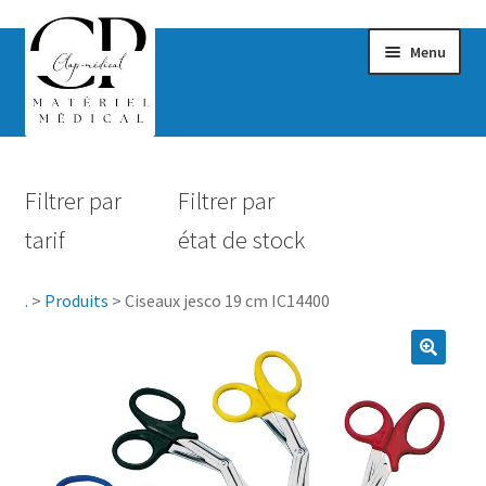
Menu
Confort & Bien-être
Filtrer par
Filtrer par
Hygiène
tarif
état de stock
Mobilité
.
>
Produits
>
Ciseaux jesco 19 cm IC14400
Rééducation
Maternité
Accessoires Salle de bain
Vêtements & Chaussures