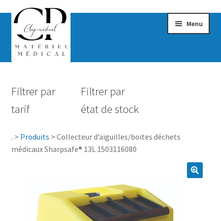
Menu
Confort & Bien-être
Filtrer par
Filtrer par
Hygiène
tarif
état de stock
Mobilité
.
>
Produits
>
Collecteur d’aiguilles/boites déchets
Rééducation
médicaux Sharpsafe® 13L 1503116080
Maternité
Accessoires Salle de bain
Vêtements & Chaussures