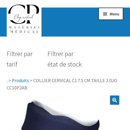
Menu
Confort & Bien-être
Filtrer par
Filtrer par
Hygiène
tarif
état de stock
Mobilité
.
>
Produits
>
COLLIER CERVICAL C1 7.5 CM TAILLE 2 DJO
Rééducation
CC10P2AB
Maternité
Accessoires Salle de bain
Vêtements & Chaussures