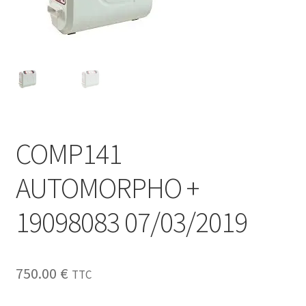
Sécurité
Pro.
0.00 €
COMP141
AUTOMORPHO +
19098083 07/03/2019
750.00
€
TTC