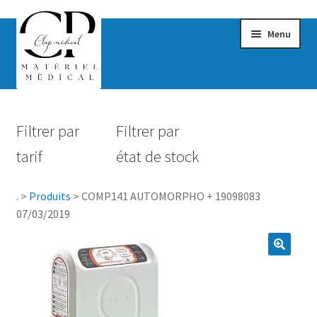
Menu
Confort & Bien-être
Filtrer par
Filtrer par
Hygiène
tarif
état de stock
Mobilité
.
>
Produits
>
COMP141 AUTOMORPHO + 19098083
Rééducation
07/03/2019
Maternité
Accessoires Salle de bain
Vêtements & Chaussures