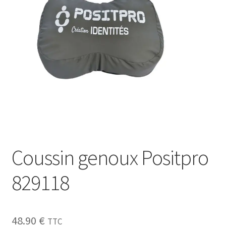
Sécurité
Pro.
0.00 €
Coussin genoux Positpro
829118
48.90
€
TTC