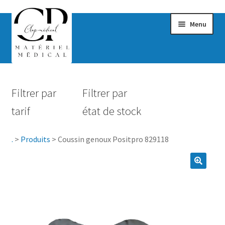
Menu
Confort & Bien-être
Filtrer par
Filtrer par
Hygiène
tarif
état de stock
Mobilité
.
>
Produits
>
Coussin genoux Positpro 829118
Rééducation
Maternité
Accessoires Salle de bain
Vêtements & Chaussures