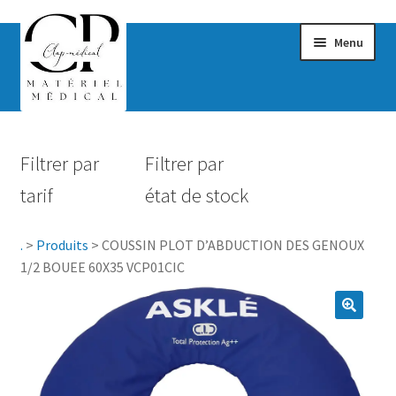
Menu
Confort & Bien-être
Filtrer par
Filtrer par
Hygiène
tarif
état de stock
Mobilité
.
>
Produits
>
COUSSIN PLOT D’ABDUCTION DES GENOUX
Rééducation
1/2 BOUEE 60X35 VCP01CIC
Maternité
Accessoires Salle de bain
Vêtements & Chaussures