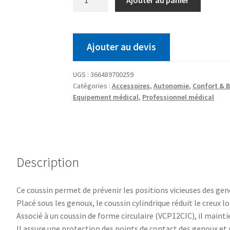
Ajouter au devis
UGS :
366489700259
Catégories :
Accessoires
,
Autonomie
,
Confort & B
Equipement médical
,
Professionnel médical
Description
Ce coussin permet de prévenir les positions vicieuses des gen
Placé sous les genoux, le coussin cylindrique réduit le creux l
Associé à un coussin de forme circulaire (VCP12CIC), il maint
Il assure une protection des points de contact des genoux et 