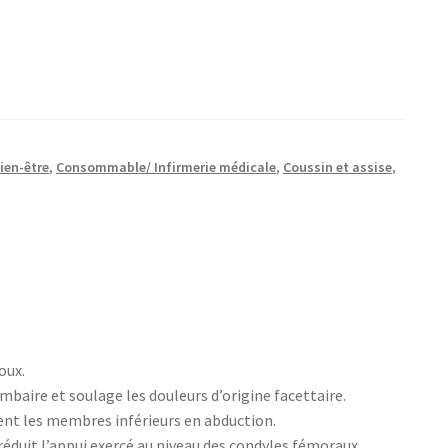
ien-être
,
Consommable/ Infirmerie médicale
,
Coussin et assise
,
oux.
ombaire et soulage les douleurs d’origine facettaire.
ient les membres inférieurs en abduction.
réduit l’appui exercé au niveau des condyles fémoraux.