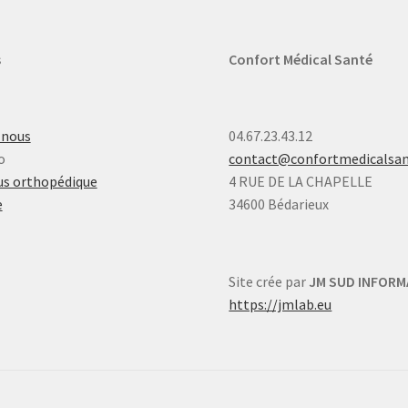
s
Confort Médical Santé
-nous
04.67.23.43.12
o
contact@confortmedicalsa
s orthopédique
4 RUE DE LA CHAPELLE
e
34600 Bédarieux
Site crée par
JM SUD INFORM
https://jmlab.eu