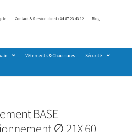
pte
Contact & Service client : 04 67 23 43 12
Blog
bain
Vêtements & Chaussures
Sécurité
nement BASE
tionnement ∅ 21X 60