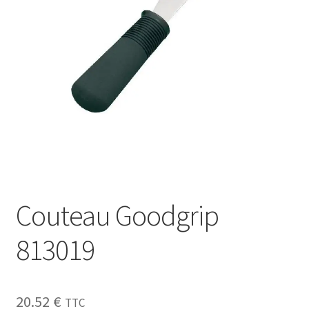
Sécurité
Pro.
0.00 €
Couteau Goodgrip
813019
20.52
€
TTC