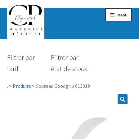
Menu
Confort & Bien-être
Filtrer par
Filtrer par
Hygiène
tarif
état de stock
Mobilité
.
>
Produits
>
Couteau Goodgrip 813019
Rééducation
Maternité
Accessoires Salle de bain
Vêtements & Chaussures