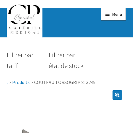
Menu
Confort & Bien-être
Filtrer par
Filtrer par
Hygiène
tarif
état de stock
Mobilité
.
>
Produits
>
COUTEAU TORSOGRIP 813249
Rééducation
Maternité
Accessoires Salle de bain
Vêtements & Chaussures