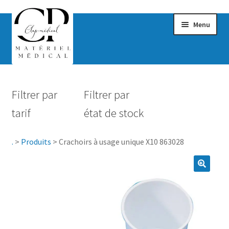
Menu
Confort & Bien-être
Filtrer par
Filtrer par
Hygiène
tarif
état de stock
Mobilité
.
>
Produits
>
Crachoirs à usage unique X10 863028
Rééducation
Maternité
Accessoires Salle de bain
Vêtements & Chaussures