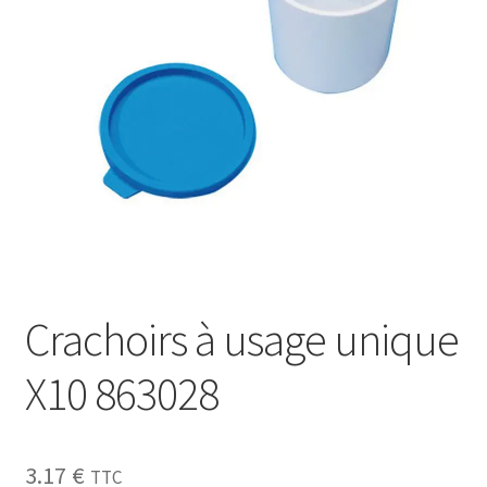
Sécurité
Pro.
0.00 €
Crachoirs à usage unique
X10 863028
3.17
€
TTC