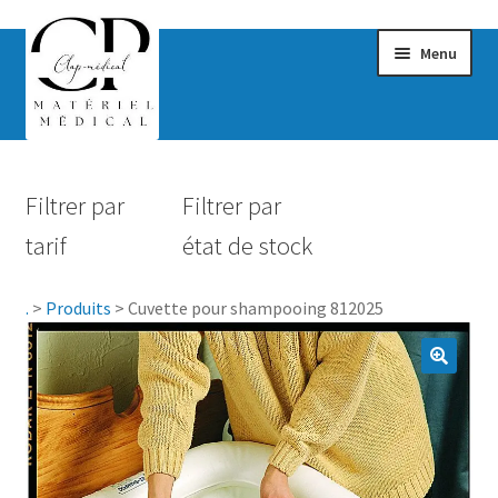
Menu
Confort & Bien-être
Filtrer par
Filtrer par
Hygiène
tarif
état de stock
Mobilité
.
>
Produits
>
Cuvette pour shampooing 812025
Rééducation
Maternité
Accessoires Salle de bain
Vêtements & Chaussures