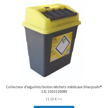
Collecteur d’aiguilles/boites déchets médicaux Sharpsafe®
13L 1503116080
11.10
€
TTC