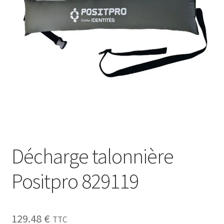
Sécurité
Pro.
0.00 €
Décharge talonnière
Positpro 829119
129.48
€
TTC