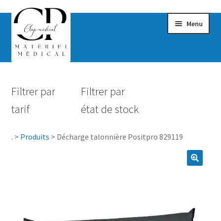
Menu
Confort & Bien-être
Filtrer par
Filtrer par
Hygiène
tarif
état de stock
Mobilité
.
>
Produits
>
Décharge talonnière Positpro 829119
Rééducation
Maternité
Accessoires Salle de bain
Vêtements & Chaussures