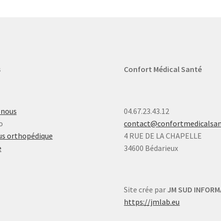
s
Confort Médical Santé
-nous
04.67.23.43.12
o
contact@confortmedicalsa
s orthopédique
4 RUE DE LA CHAPELLE
e
34600 Bédarieux
Site crée par
JM SUD INFORM
https://jmlab.eu