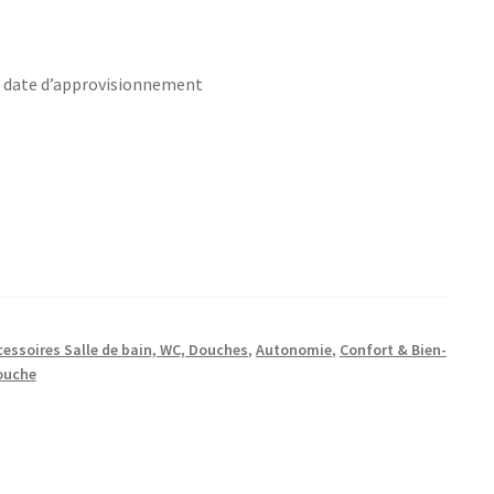
s date d’approvisionnement
cessoires Salle de bain, WC, Douches
,
Autonomie
,
Confort & Bien-
douche