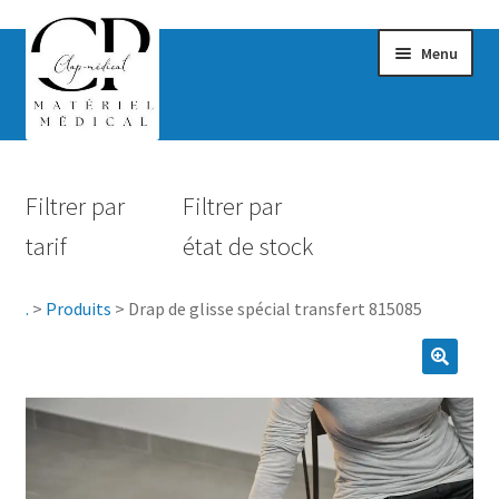
Menu
Confort & Bien-être
Filtrer par
Filtrer par
Hygiène
tarif
état de stock
Mobilité
.
>
Produits
>
Drap de glisse spécial transfert 815085
Rééducation
Maternité
Accessoires Salle de bain
Vêtements & Chaussures