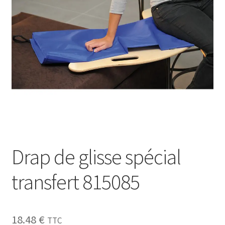
Sécurité
Pro.
0.00 €
Drap de glisse spécial
transfert 815085
18.48
€
TTC