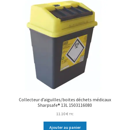
Collecteur d’aiguilles/boites déchets médicaux
Sharpsafe® 13L 1503116080
11.10
€
TTC
Ajouter au panier