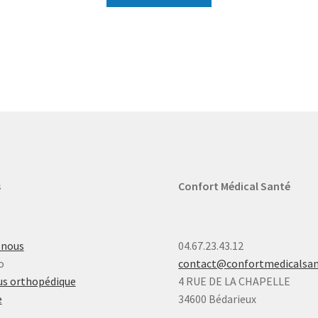
s
Confort Médical Santé
-nous
04.67.23.43.12
o
contact@confortmedicalsa
s orthopédique
4 RUE DE LA CHAPELLE
e
34600 Bédarieux