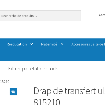
erche
Com
Rééducation
Maternité
Accessoires Salle de 
Filtrer par état de stock
815210
Drap de transfert ul
815210