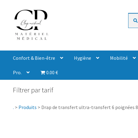
Rech
Confort & Bien-être
Hygiène
Mobilité
Pro.
0.00 €
Filtrer par tarif
.
>
Produits
>
Drap de transfert ultra-transfert 6 poignées 