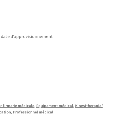
s date d’approvisionnement
nfirmerie médicale
,
Equipement médical
,
Kinesitherapie/
cation
,
Professionnel médical