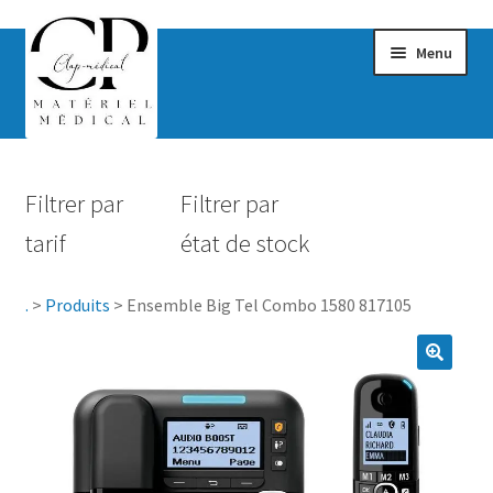
Menu
Confort & Bien-être
Filtrer par
Filtrer par
Hygiène
tarif
état de stock
Mobilité
.
>
Produits
>
Ensemble Big Tel Combo 1580 817105
Rééducation
Maternité
Accessoires Salle de bain
Vêtements & Chaussures