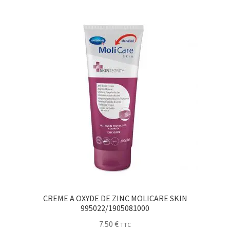
CREME A OXYDE DE ZINC MOLICARE SKIN
995022/1905081000
7.50
€
TTC