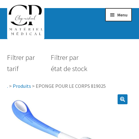
Menu
Confort & Bien-être
Filtrer par
Filtrer par
Hygiène
tarif
état de stock
Mobilité
.
>
Produits
>
EPONGE POUR LE CORPS 819025
Rééducation
Maternité
Accessoires Salle de bain
Vêtements & Chaussures