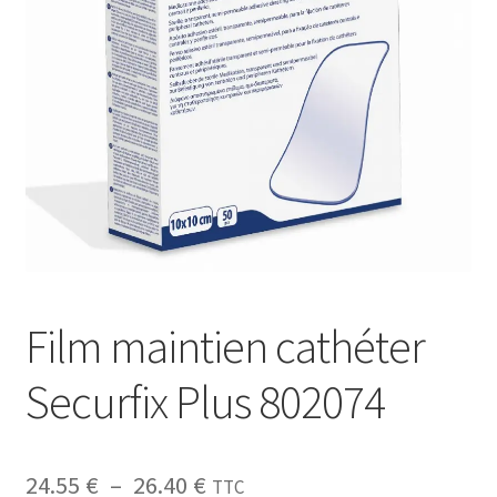
Sécurité
Pro.
0.00 €
Film maintien cathéter
Securfix Plus 802074
24.55
€
–
26.40
€
TTC