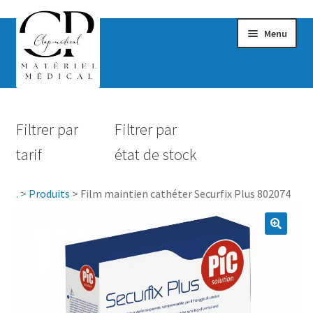
Menu
Confort & Bien-être
Filtrer par
Filtrer par
Hygiène
tarif
état de stock
Mobilité
.
>
Produits
>
Film maintien cathéter Securfix Plus 802074
Rééducation
Maternité
Accessoires Salle de bain
Vêtements & Chaussures