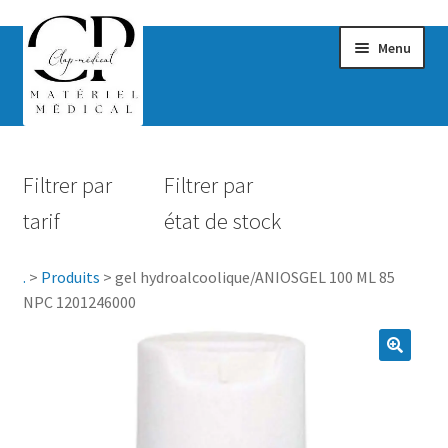
Menu
Confort & Bien-être
Filtrer par
Filtrer par
Hygiène
tarif
état de stock
Mobilité
.
>
Produits
>
gel hydroalcoolique/ANIOSGEL 100 ML 85
Rééducation
NPC 1201246000
Maternité
Accessoires Salle de bain
Vêtements & Chaussures