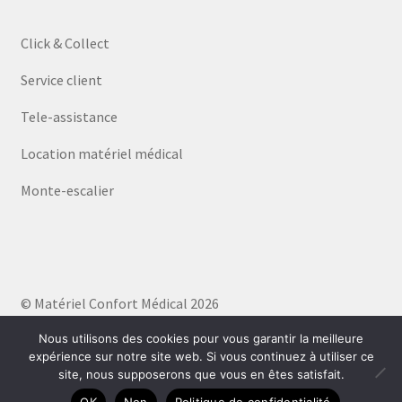
Click & Collect
Service client
Tele-assistance
Location matériel médical
Monte-escalier
© Matériel Confort Médical 2026
Politique de confidentialité
Built with WooCommerce
.
Nous utilisons des cookies pour vous garantir la meilleure
expérience sur notre site web. Si vous continuez à utiliser ce
site, nous supposerons que vous en êtes satisfait.
0
OK
Non
Politique de confidentialité