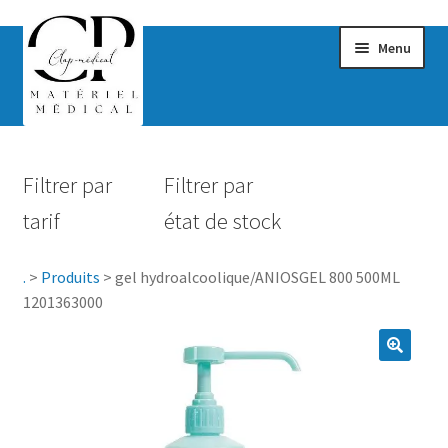
Menu
Confort & Bien-être
Filtrer par
Filtrer par
Hygiène
tarif
état de stock
Mobilité
.
>
Produits
>
gel hydroalcoolique/ANIOSGEL 800 500ML
Rééducation
1201363000
Maternité
Accessoires Salle de bain
Vêtements & Chaussures