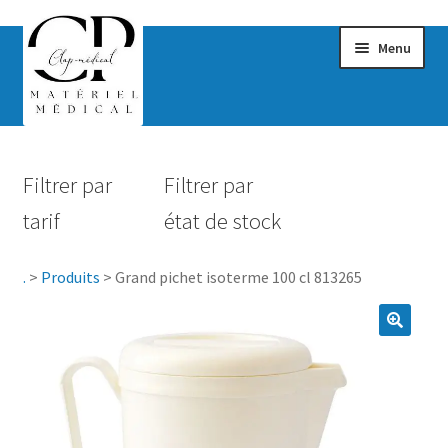
Menu
Confort & Bien-être
Filtrer par
Filtrer par
Hygiène
tarif
état de stock
Mobilité
.
>
Produits
>
Grand pichet isoterme 100 cl 813265
Rééducation
Maternité
Accessoires Salle de bain
Vêtements & Chaussures