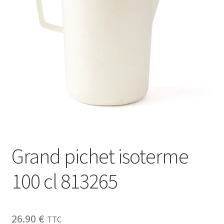
Sécurité
Pro.
0.00 €
Grand pichet isoterme
100 cl 813265
26.90
€
TTC