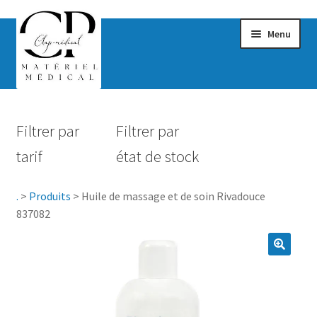
Menu
Confort & Bien-être
Filtrer par
Filtrer par
Hygiène
tarif
état de stock
Mobilité
.
>
Produits
>
Huile de massage et de soin Rivadouce
Rééducation
837082
Maternité
Accessoires Salle de bain
Vêtements & Chaussures