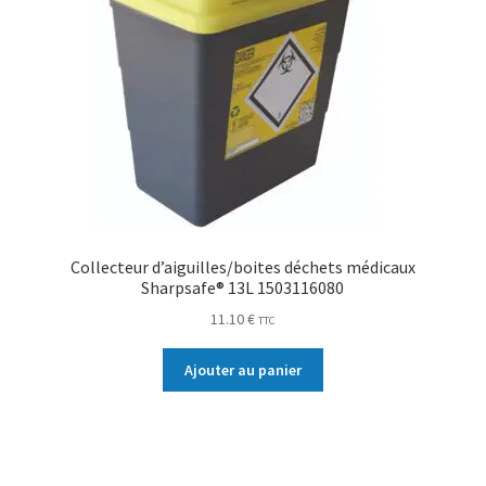
Collecteur d’aiguilles/boites déchets médicaux
Sharpsafe® 13L 1503116080
11.10
€
TTC
Ajouter au panier