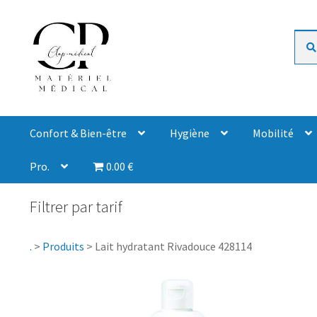
Rech
Confort & Bien-être
Hygiène
Mobilité
Pro.
0.00 €
Filtrer par tarif
.
>
Produits
>
Lait hydratant Rivadouce 428114