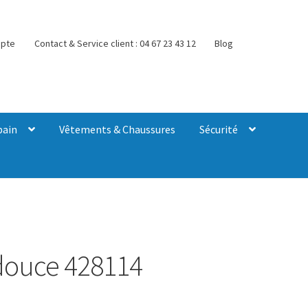
pte
Contact & Service client : 04 67 23 43 12
Blog
bain
Vêtements & Chaussures
Sécurité
adouce 428114