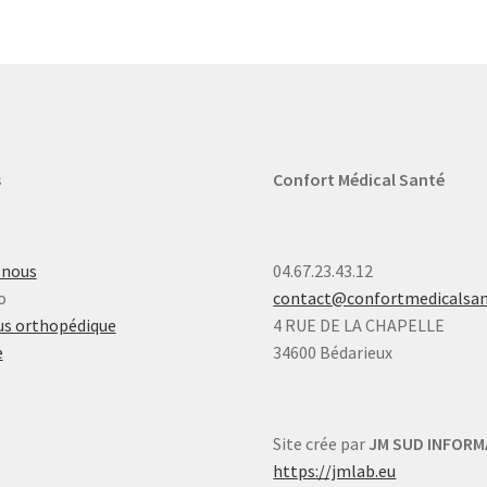
s
Confort Médical Santé
-nous
04.67.23.43.12
o
contact@confortmedicalsa
s orthopédique
4 RUE DE LA CHAPELLE
e
34600 Bédarieux
Site crée par
JM SUD INFORM
https://jmlab.eu