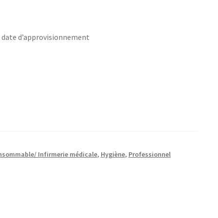
s date d’approvisionnement
nsommable/ Infirmerie médicale
,
Hygiène
,
Professionnel