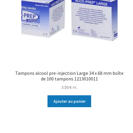
Tampons alcool pre-injection Large 34 x 68 mm boîte
de 100 tampons 1213010011
3.50
€
TTC
Ajouter au panier