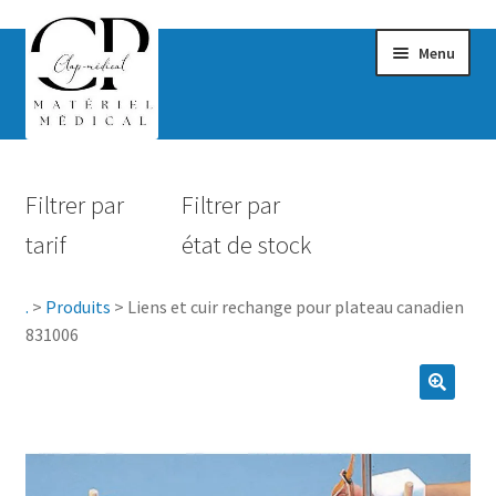
Menu
Confort & Bien-être
Filtrer par
Filtrer par
Hygiène
tarif
état de stock
Mobilité
.
>
Produits
>
Liens et cuir rechange pour plateau canadien
Rééducation
831006
Maternité
Accessoires Salle de bain
Vêtements & Chaussures