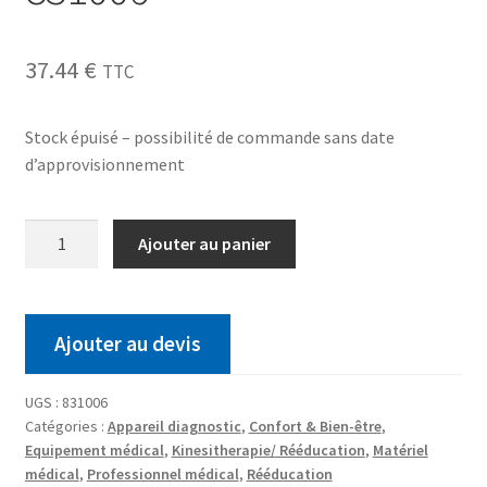
37.44
€
TTC
Stock épuisé – possibilité de commande sans date
d’approvisionnement
Ajouter au panier
Ajouter au devis
UGS :
831006
Catégories :
Appareil diagnostic
,
Confort & Bien-être
,
Equipement médical
,
Kinesitherapie/ Rééducation
,
Matériel
médical
,
Professionnel médical
,
Rééducation