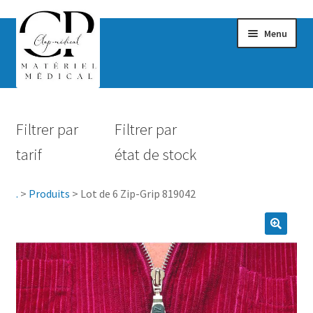
Menu
Confort & Bien-être
Filtrer par
Filtrer par
Hygiène
tarif
état de stock
Mobilité
.
>
Produits
>
Lot de 6 Zip-Grip 819042
Rééducation
Maternité
Accessoires Salle de bain
Vêtements & Chaussures