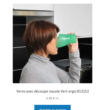
Verre avec découpe nasale Vert ergo 813152
5.95
€
TTC
Ajouter au panier