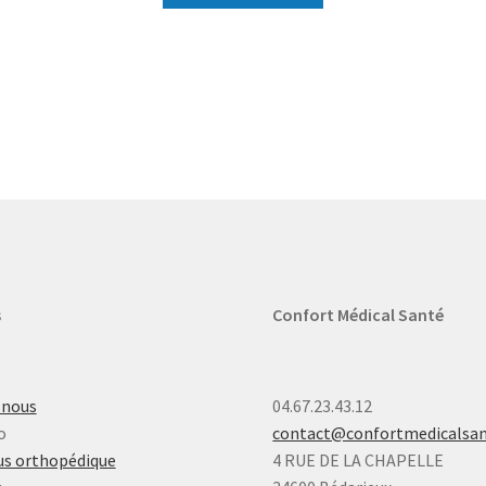
s
Confort Médical Santé
-nous
04.67.23.43.12
o
contact@confortmedicalsa
s orthopédique
4 RUE DE LA CHAPELLE