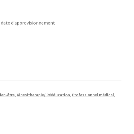
s date d’approvisionnement
ien-être
,
Kinesitherapie/ Rééducation
,
Professionnel médical
,