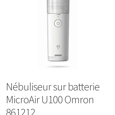
Sécurité
Pro.
0.00 €
Nébuliseur sur batterie
MicroAir U100 Omron
861212