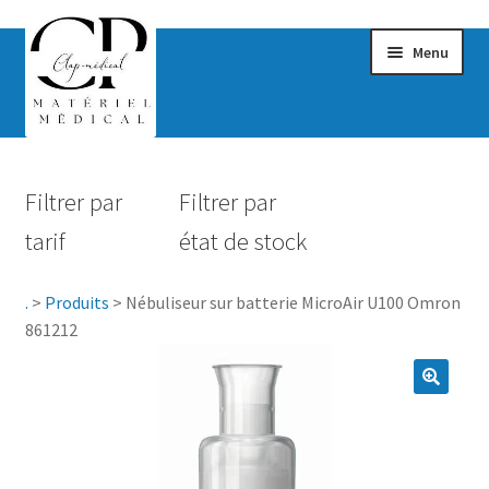
Menu
Confort & Bien-être
Filtrer par
Filtrer par
Hygiène
tarif
état de stock
Mobilité
.
>
Produits
>
Nébuliseur sur batterie MicroAir U100 Omron
Rééducation
861212
Maternité
Accessoires Salle de bain
Vêtements & Chaussures