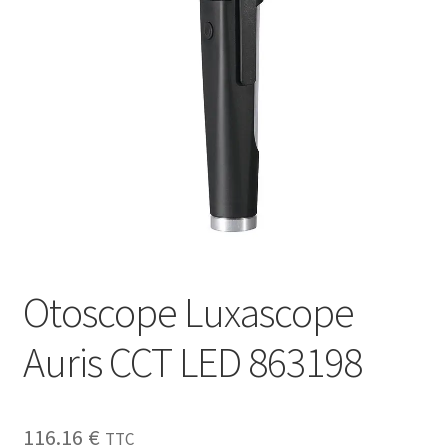
Sécurité
Pro.
0.00 €
Otoscope Luxascope
Auris CCT LED 863198
116.16
€
TTC