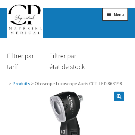
Menu
Confort & Bien-être
Filtrer par
Filtrer par
Hygiène
tarif
état de stock
Mobilité
.
>
Produits
>
Otoscope Luxascope Auris CCT LED 863198
Rééducation
Maternité
Accessoires Salle de bain
Vêtements & Chaussures