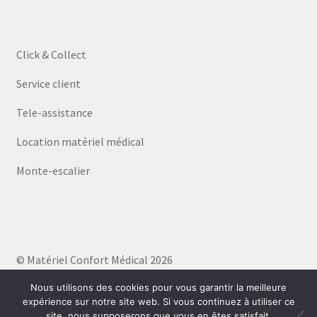
Click & Collect
Service client
Tele-assistance
Location matériel médical
Monte-escalier
© Matériel Confort Médical 2026
Politique de confidentialité
Built with WooCommerce
.
Nous utilisons des cookies pour vous garantir la meilleure
expérience sur notre site web. Si vous continuez à utiliser ce
site, nous supposerons que vous en êtes satisfait.