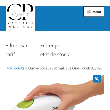
Menu
Confort & Bien-être
Filtrer par
Filtrer par
Hygiène
tarif
état de stock
Mobilité
.
>
Produits
>
Ouvre-bocal automatique One Touch 817098
Rééducation
Maternité
Accessoires Salle de bain
Vêtements & Chaussures