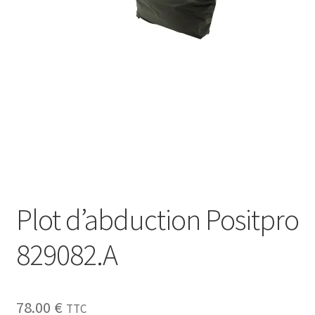
Sécurité
Pro.
0.00 €
Plot d’abduction Positpro
829082.A
78.00
€
TTC