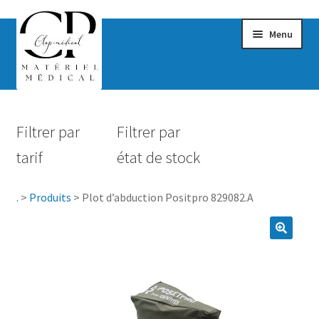
Menu
Confort & Bien-être
Filtrer par
Filtrer par
Hygiène
tarif
état de stock
Mobilité
.
>
Produits
>
Plot d’abduction Positpro 829082.A
Rééducation
Maternité
Accessoires Salle de bain
Vêtements & Chaussures