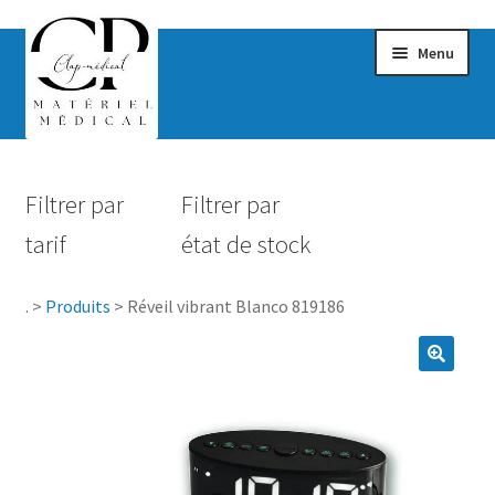
Menu
Confort & Bien-être
Filtrer par
Filtrer par
Hygiène
tarif
état de stock
Mobilité
.
>
Produits
>
Réveil vibrant Blanco 819186
Rééducation
Maternité
Accessoires Salle de bain
Vêtements & Chaussures