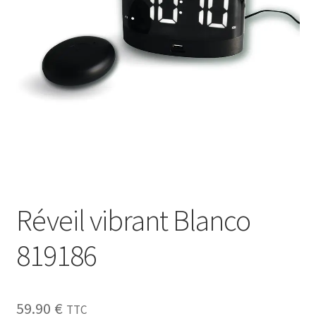
Sécurité
Pro.
0.00 €
Réveil vibrant Blanco
819186
59.90
€
TTC