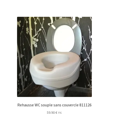
Rehausse WC souple sans couvercle 811126
59.90
€
TTC