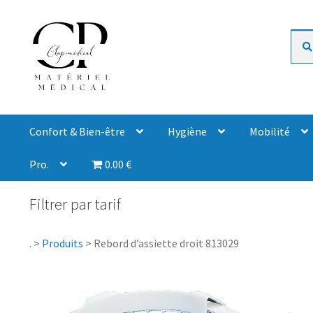
Rech
Confort & Bien-être
Hygiène
Mobilité
Pro.
0.00 €
Filtrer par tarif
.
>
Produits
>
Rebord d’assiette droit 813029