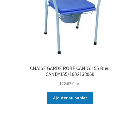
CHAISE GARDE ROBE CANDY 155 Bleu
CANDY155/1602138060
122.62
€
TTC
Ajouter au panier