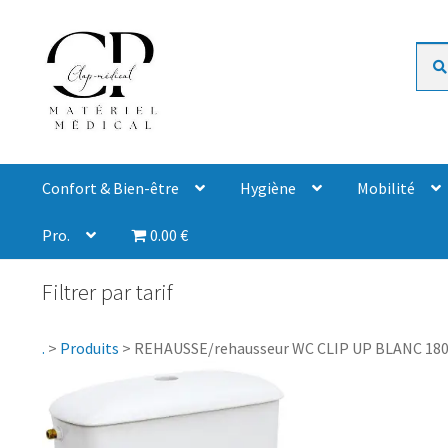
Rech
Confort & Bien-être
Hygiène
Mobilité
Pro.
0.00 €
Filtrer par tarif
.
>
Produits
>
REHAUSSE/rehausseur WC CLIP UP BLANC 18