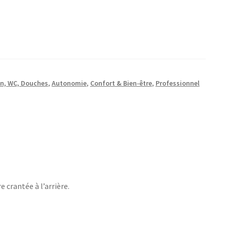
in, WC, Douches
,
Autonomie
,
Confort & Bien-être
,
Professionnel
 crantée à l’arrière.