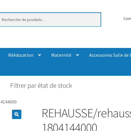
erche
Com
Rééducation
Maternité
Accessoires Salle de 
Filtrer par état de stock
04144000
REHAUSSE/rehauss
1804144000