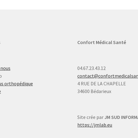
s
Confort Médical Santé
-nous
04.67.23.43.12
o
contact@confortmedicalsa
s orthopédique
4 RUE DE LA CHAPELLE
e
34600 Bédarieux
Site crée par
JM SUD INFORM
https://jmlab.eu