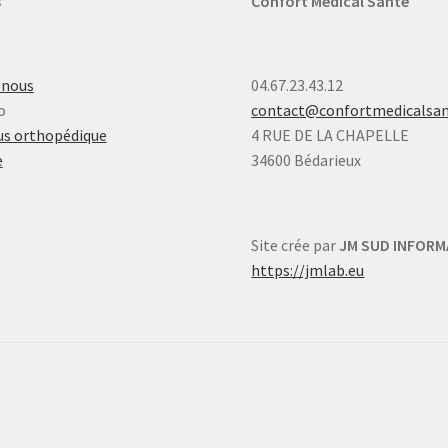
s
Confort Médical Santé
-nous
04.67.23.43.12
o
contact@confortmedicalsa
s orthopédique
4 RUE DE LA CHAPELLE
e
34600 Bédarieux
Site crée par
JM SUD INFORM
https://jmlab.eu