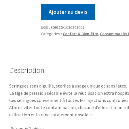
Ajouter au devis
UGS :
309110/1030203001
Catégories :
Confort & Bien-être
,
Consommable/ I
Description
Seringues sans aiguille, stériles à usage unique et sans latex.
La tige de pression sécable évite la réutilisation extra hospit
Ces seringues conviennent à toutes les injections contrôlé
Afin d’éviter toute contamination, chacune d’elle est munie d’
utilisation et la rend totalement obsolète.
-Seringue 2 pièces