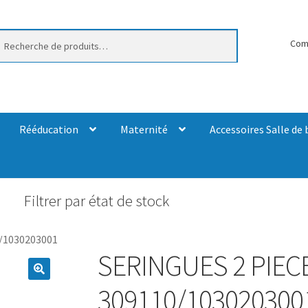
erche
Com
Rééducation
Maternité
Accessoires Salle de 
Filtrer par état de stock
/1030203001
SERINGUES 2 PIECE
309110/103020300