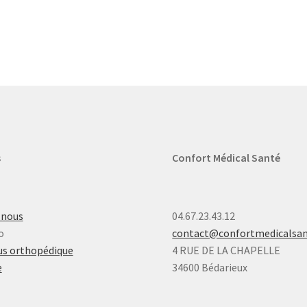
s
Confort Médical Santé
-nous
04.67.23.43.12
o
contact@confortmedicalsa
s orthopédique
4 RUE DE LA CHAPELLE
e
34600 Bédarieux