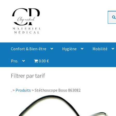
Rech
Confort & Bien-être
Hygiène
Mobilité
Pro.
0.00 €
Filtrer par tarif
.
>
Produits
>
Stéthoscope Boso 863082