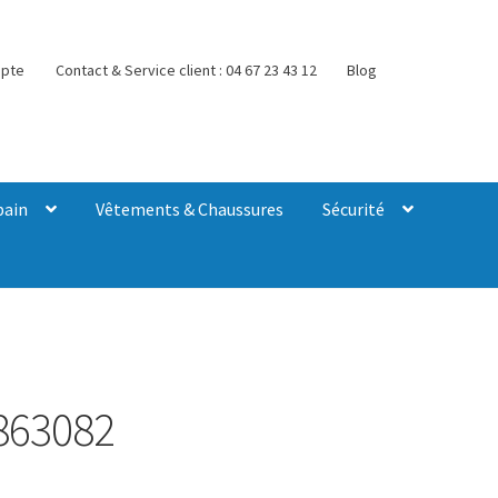
pte
Contact & Service client : 04 67 23 43 12
Blog
bain
Vêtements & Chaussures
Sécurité
863082