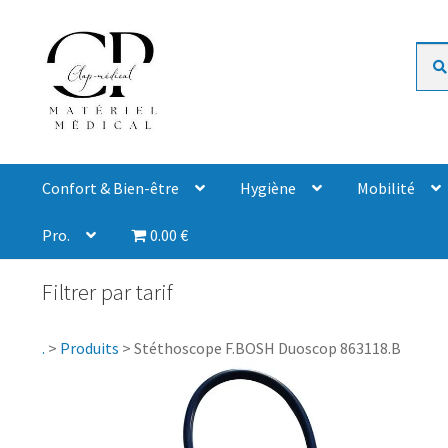
Rech
Confort & Bien-être
Hygiène
Mobilité
Pro.
0.00 €
Filtrer par tarif
.
>
Produits
>
Stéthoscope F.BOSH Duoscop 863118.B