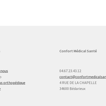
s
Confort Médical Santé
-nous
04.67.23.43.12
o
contact@confortmedicalsa
s orthopédique
4 RUE DE LA CHAPELLE
e
34600 Bédarieux