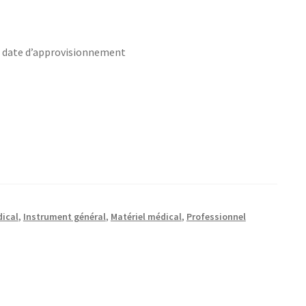
s date d’approvisionnement
ical
,
Instrument général
,
Matériel médical
,
Professionnel